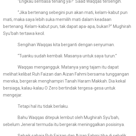
“Engkau sentiasa tenang ya?” Saad Waqqas tersengih.
“Jika bertenang sebegini pun akan mati, kelam-kabut pun
mati, maka saya lebih suka memilih mati dalam keadaan
bertenang. Kelam-kabut pun, tak dapat apa-apa, bukan?” Mughirah
Syu’bah tertawa kecil.
Sengihan Waqqas kita berganti dengan senyuman.
“Tuanku sudah kembali. Masanya untuk saya turun.”
Waqqas mengangguk. Matanya yang tajam itu dapat
melihat kelibat Ruh Faizan dan Aizan Fahmi bersama tunggangan
mereka, bergerak menghampiri Tanah Haram Makkah. Dia kekal
bersiaga, kalau-kalau O Zero bertindak tergesa-gesa untuk
mengejar.
Tetapi hal itu tidak berlaku.
Bahu Waqqas ditepuk lembut oleh Mughirah Syu’bah,
sebelum Jeneral termuda itu bergerak meninggalkan posisinya.
Sebaik sahaja Ruh Faizan dan Aizan Fahmi tiba di sebalik