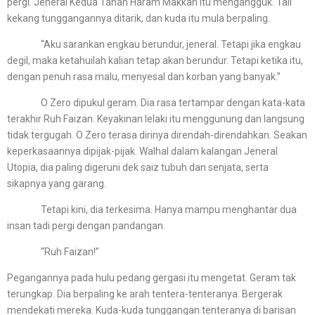
pergi. Jeneral Kedua Tanah Haram Makkah itu mengangguk. Tali
kekang tunggangannya ditarik, dan kuda itu mula berpaling.
“Aku sarankan engkau berundur, jeneral. Tetapi jika engkau
degil, maka ketahuilah kalian tetap akan berundur. Tetapi ketika itu,
dengan penuh rasa malu, menyesal dan korban yang banyak.”
O Zero dipukul geram. Dia rasa tertampar dengan kata-kata
terakhir Ruh Faizan. Keyakinan lelaki itu menggunung dan langsung
tidak tergugah. O Zero terasa dirinya direndah-direndahkan. Seakan
keperkasaannya dipijak-pijak. Walhal dalam kalangan Jeneral
Utopia, dia paling digeruni dek saiz tubuh dan senjata, serta
sikapnya yang garang.
Tetapi kini, dia terkesima. Hanya mampu menghantar dua
insan tadi pergi dengan pandangan.
“Ruh Faizan!”
Pegangannya pada hulu pedang gergasi itu mengetat. Geram tak
terungkap. Dia berpaling ke arah tentera-tenteranya. Bergerak
mendekati mereka. Kuda-kuda tunggangan tenteranya di barisan