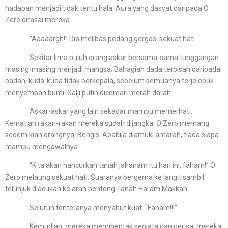
hadapan menjadi tidak tentu hala. Aura yang dasyat daripada O
Zero dirasai mereka.
“Aaaaargh!” Dia melibas pedang gergasi sekuat hati.
Sekitar lima puluh orang askar bersama-sama tunggangan
masing-masing menjadi mangsa. Bahagian dada terpisah daripada
badan, kuda-kuda tidak berkepala, sebelum semuanya terjelepuk
menyembah bumi. Salji putih dicemari merah darah.
Askar-askar yang lain sekadar mampu memerhati.
Kematian rakan-rakan mereka sudah dijangka. O Zero memang
sedemikian orangnya. Bengis. Apabila diamuki amarah, tiada siapa
mampu mengawalnya.
“Kita akan hancurkan tanah jahanam itu hari ini, faham!” O
Zero melaung sekuat hati. Suaranya bergema ke langit sambil
telunjuk diacukan ke arah benteng Tanah Haram Makkah.
Seluruh tenteranya menyahut kuat. “Faham!!!”
Kemudian, mereka menghentak senjata dan perisai mereka