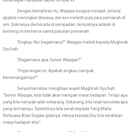
sebahagian daripada rakyat tempat ini.
Dengan kemahiran itu, Waqqas berjaya menjadi Jeneral
apabila meningkat dewasa, dan kini melatih pula para pemanah di
sini. Sekiranya dia berada di sempadan, tempatnya adalah di
benteng ini bersama-sama pasukan pemanah.
“Engkau fikir bagaimana?” Waqqas melirik kepada Mughirah
Syu’bah.
“Bagaimana apa, Senior Waqqas?”
“Peperangan ini. Apakah engkau nampak
kemenangannya?”
Senyuman lebar menghiasi wajah Mughirah Syu’bah.
“Senior Waqqas, kita tidak akan nampak masa hadapan. Tetapi apa
yang kita nampak ialah sekarang. Sekarang, kita telah bersedia apa
yang termampu. Selebihnya kita serah kepada Yang Maha
Berkuasa Atas Segala-galanya. Hanya kepada Dia, kita serahkan
masa hadapan kita.”