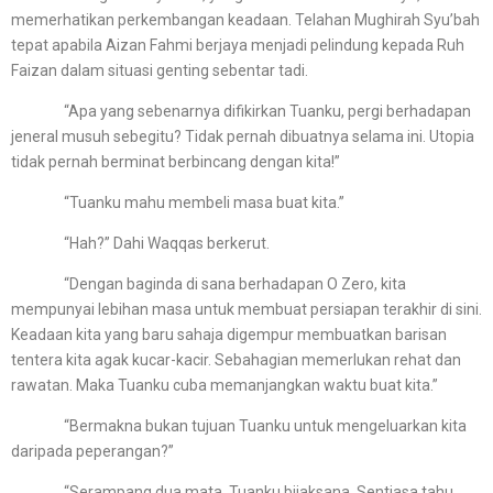
memerhatikan perkembangan keadaan. Telahan Mughirah Syu’bah
tepat apabila Aizan Fahmi berjaya menjadi pelindung kepada Ruh
Faizan dalam situasi genting sebentar tadi.
“Apa yang sebenarnya difikirkan Tuanku, pergi berhadapan
jeneral musuh sebegitu? Tidak pernah dibuatnya selama ini. Utopia
tidak pernah berminat berbincang dengan kita!”
“Tuanku mahu membeli masa buat kita.”
“Hah?” Dahi Waqqas berkerut.
“Dengan baginda di sana berhadapan O Zero, kita
mempunyai lebihan masa untuk membuat persiapan terakhir di sini.
Keadaan kita yang baru sahaja digempur membuatkan barisan
tentera kita agak kucar-kacir. Sebahagian memerlukan rehat dan
rawatan. Maka Tuanku cuba memanjangkan waktu buat kita.”
“Bermakna bukan tujuan Tuanku untuk mengeluarkan kita
daripada peperangan?”
“Serampang dua mata. Tuanku bijaksana. Sentiasa tahu