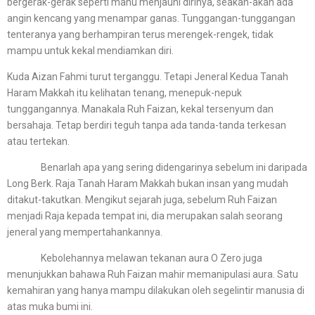
bergerak-gerak seperti mahu menjauhi dirinya, seakan-akan ada
angin kencang yang menampar ganas. Tunggangan-tunggangan
tenteranya yang berhampiran terus merengek-rengek, tidak
mampu untuk kekal mendiamkan diri.
Kuda Aizan Fahmi turut terganggu. Tetapi Jeneral Kedua Tanah
Haram Makkah itu kelihatan tenang, menepuk-nepuk
tunggangannya. Manakala Ruh Faizan, kekal tersenyum dan
bersahaja. Tetap berdiri teguh tanpa ada tanda-tanda terkesan
atau tertekan.
Benarlah apa yang sering didengarinya sebelum ini daripada
Long Berk. Raja Tanah Haram Makkah bukan insan yang mudah
ditakut-takutkan. Mengikut sejarah juga, sebelum Ruh Faizan
menjadi Raja kepada tempat ini, dia merupakan salah seorang
jeneral yang mempertahankannya.
Kebolehannya melawan tekanan aura O Zero juga
menunjukkan bahawa Ruh Faizan mahir memanipulasi aura. Satu
kemahiran yang hanya mampu dilakukan oleh segelintir manusia di
atas muka bumi ini.