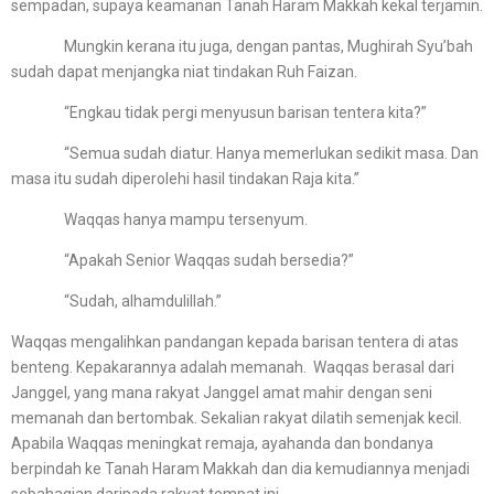
sempadan, supaya keamanan Tanah Haram Makkah kekal terjamin.
Mungkin kerana itu juga, dengan pantas, Mughirah Syu’bah
sudah dapat menjangka niat tindakan Ruh Faizan.
“Engkau tidak pergi menyusun barisan tentera kita?”
“Semua sudah diatur. Hanya memerlukan sedikit masa. Dan
masa itu sudah diperolehi hasil tindakan Raja kita.”
Waqqas hanya mampu tersenyum.
“Apakah Senior Waqqas sudah bersedia?”
“Sudah, alhamdulillah.”
Waqqas mengalihkan pandangan kepada barisan tentera di atas
benteng. Kepakarannya adalah memanah. Waqqas berasal dari
Janggel, yang mana rakyat Janggel amat mahir dengan seni
memanah dan bertombak. Sekalian rakyat dilatih semenjak kecil.
Apabila Waqqas meningkat remaja, ayahanda dan bondanya
berpindah ke Tanah Haram Makkah dan dia kemudiannya menjadi