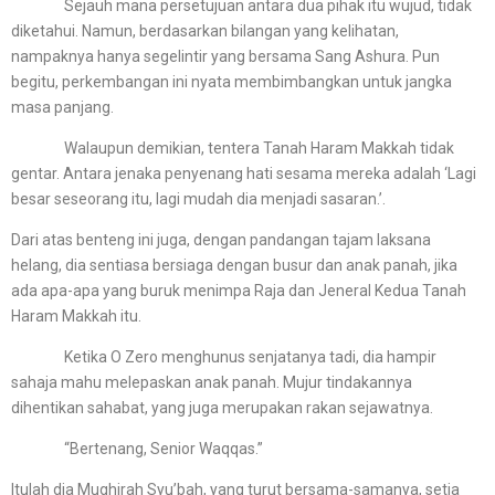
Sejauh mana persetujuan antara dua pihak itu wujud, tidak
diketahui. Namun, berdasarkan bilangan yang kelihatan,
nampaknya hanya segelintir yang bersama Sang Ashura. Pun
begitu, perkembangan ini nyata membimbangkan untuk jangka
masa panjang.
Walaupun demikian, tentera Tanah Haram Makkah tidak
gentar. Antara jenaka penyenang hati sesama mereka adalah ‘Lagi
besar seseorang itu, lagi mudah dia menjadi sasaran.’.
Dari atas benteng ini juga, dengan pandangan tajam laksana
helang, dia sentiasa bersiaga dengan busur dan anak panah, jika
ada apa-apa yang buruk menimpa Raja dan Jeneral Kedua Tanah
Haram Makkah itu.
Ketika O Zero menghunus senjatanya tadi, dia hampir
sahaja mahu melepaskan anak panah. Mujur tindakannya
dihentikan sahabat, yang juga merupakan rakan sejawatnya.
“Bertenang, Senior Waqqas.”
Itulah dia Mughirah Syu’bah, yang turut bersama-samanya, setia