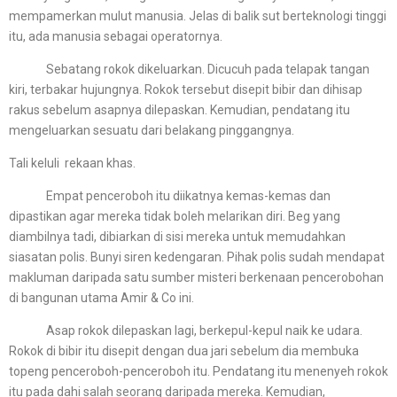
mempamerkan mulut manusia. Jelas di balik sut berteknologi tinggi
itu, ada manusia sebagai operatornya.
Sebatang rokok dikeluarkan. Dicucuh pada telapak tangan
kiri, terbakar hujungnya. Rokok tersebut disepit bibir dan dihisap
rakus sebelum asapnya dilepaskan. Kemudian, pendatang itu
mengeluarkan sesuatu dari belakang pinggangnya.
Tali keluli rekaan khas.
Empat penceroboh itu diikatnya kemas-kemas dan
dipastikan agar mereka tidak boleh melarikan diri. Beg yang
diambilnya tadi, dibiarkan di sisi mereka untuk memudahkan
siasatan polis. Bunyi siren kedengaran. Pihak polis sudah mendapat
makluman daripada satu sumber misteri berkenaan pencerobohan
di bangunan utama Amir & Co ini.
Asap rokok dilepaskan lagi, berkepul-kepul naik ke udara.
Rokok di bibir itu disepit dengan dua jari sebelum dia membuka
topeng penceroboh-penceroboh itu. Pendatang itu menenyeh rokok
itu pada dahi salah seorang daripada mereka. Kemudian,