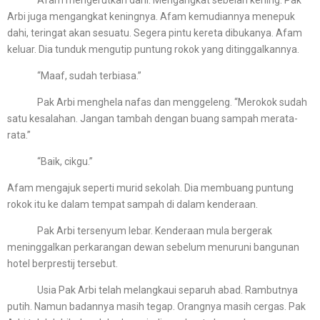
Afam mengerutkan dahi. Mengangkat sebelah kening. Pak
Arbi juga mengangkat keningnya. Afam kemudiannya menepuk
dahi, teringat akan sesuatu. Segera pintu kereta dibukanya. Afam
keluar. Dia tunduk mengutip puntung rokok yang ditinggalkannya.
“Maaf, sudah terbiasa.”
Pak Arbi menghela nafas dan menggeleng. “Merokok sudah
satu kesalahan. Jangan tambah dengan buang sampah merata-
rata.”
“Baik, cikgu.”
Afam mengajuk seperti murid sekolah. Dia membuang puntung
rokok itu ke dalam tempat sampah di dalam kenderaan.
Pak Arbi tersenyum lebar. Kenderaan mula bergerak
meninggalkan perkarangan dewan sebelum menuruni bangunan
hotel berprestij tersebut.
Usia Pak Arbi telah melangkaui separuh abad. Rambutnya
putih. Namun badannya masih tegap. Orangnya masih cergas. Pak