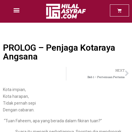
Baca Percuma
PROLOG – Penjaga Kotaraya
Angsana
NEXT
Bab 1 – Pertemuan Pertama
Kota impian,
Kota harapan,
Tidak pernah sepi
Dengan cabaran.
“Tuan Faheem, apa yang berada dalam fikiran tuan?”
Suara itu menarik perhatiannya. Spontan dia mendongak.