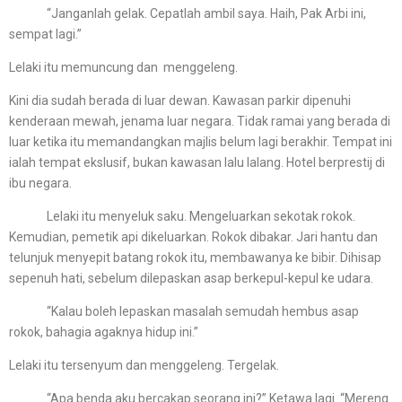
“Janganlah gelak. Cepatlah ambil saya. Haih, Pak Arbi ini,
sempat lagi.”
Lelaki itu memuncung dan menggeleng.
Kini dia sudah berada di luar dewan. Kawasan parkir dipenuhi
kenderaan mewah, jenama luar negara. Tidak ramai yang berada di
luar ketika itu memandangkan majlis belum lagi berakhir. Tempat ini
ialah tempat ekslusif, bukan kawasan lalu lalang. Hotel berprestij di
ibu negara.
Lelaki itu menyeluk saku. Mengeluarkan sekotak rokok.
Kemudian, pemetik api dikeluarkan. Rokok dibakar. Jari hantu dan
telunjuk menyepit batang rokok itu, membawanya ke bibir. Dihisap
sepenuh hati, sebelum dilepaskan asap berkepul-kepul ke udara.
“Kalau boleh lepaskan masalah semudah hembus asap
rokok, bahagia agaknya hidup ini.”
Lelaki itu tersenyum dan menggeleng. Tergelak.
“Apa benda aku bercakap seorang ini?” Ketawa lagi. “Mereng