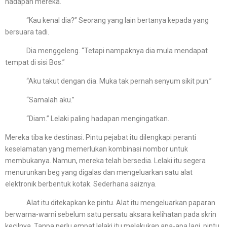
hadapan mereka.
“Kau kenal dia?” Seorang yang lain bertanya kepada yang
bersuara tadi.
Dia menggeleng. “Tetapi nampaknya dia mula mendapat
tempat di sisi Bos.”
“Aku takut dengan dia. Muka tak pernah senyum sikit pun.”
“Samalah aku.”
“Diam.” Lelaki paling hadapan mengingatkan.
Mereka tiba ke destinasi. Pintu pejabat itu dilengkapi peranti
keselamatan yang memerlukan kombinasi nombor untuk
membukanya. Namun, mereka telah bersedia. Lelaki itu segera
menurunkan beg yang digalas dan mengeluarkan satu alat
elektronik berbentuk kotak. Sederhana saiznya.
Alat itu ditekapkan ke pintu. Alat itu mengeluarkan paparan
berwarna-warni sebelum satu persatu aksara kelihatan pada skrin
kecilnya. Tanpa perlu empat lelaki itu melakukan apa-apa lagi, pintu