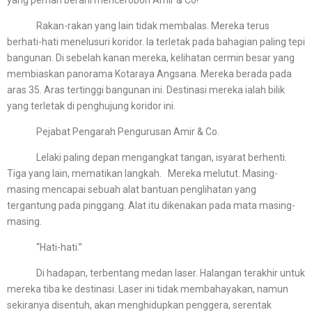
yang pernah berani menceroboh Amir & Co!”
Rakan-rakan yang lain tidak membalas. Mereka terus
berhati-hati menelusuri koridor. Ia terletak pada bahagian paling tepi
bangunan. Di sebelah kanan mereka, kelihatan cermin besar yang
membiaskan panorama Kotaraya Angsana. Mereka berada pada
aras 35. Aras tertinggi bangunan ini. Destinasi mereka ialah bilik
yang terletak di penghujung koridor ini.
Pejabat Pengarah Pengurusan Amir & Co.
Lelaki paling depan mengangkat tangan, isyarat berhenti.
Tiga yang lain, mematikan langkah. Mereka melutut. Masing-
masing mencapai sebuah alat bantuan penglihatan yang
tergantung pada pinggang. Alat itu dikenakan pada mata masing-
masing.
“Hati-hati.”
Di hadapan, terbentang medan laser. Halangan terakhir untuk
mereka tiba ke destinasi. Laser ini tidak membahayakan, namun
sekiranya disentuh, akan menghidupkan penggera, serentak