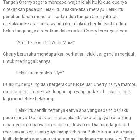
Tangan Cherry segera mencapai wajah lelaki itu Kedua-duanya
ditekapkan pada pipi lelaki itu, seakan-akan merayu. Lelaki itu
perlahan-lahan mencapai kedua-dua tangan Cherry itu lalu
diletakkan ke atas peha wanita itu. Lelaki itu berdiri. Kedua-dua
belah tangannya direhatkan dalam saku. Cherry terpinga-pinga.
“Amir Faheem bin Amir Muiz!”
Cherry berusaha mendapatkan perhatian lelaki yang mula menjauh
untuk meninggalkannya.
Lelaki itu menoleh. “
Bye
.”
Lelaki itu berpaling dan bergerak untuk keluar. Cherry hanya mampu
memandang. Tersentak dengan apa yang berlaku. Lelaki itu tidak
lagi menoleh ke belakang.
Lelaki itu sendiri tertanya-tanya apa yang sedang berlaku
pada dirinya. Dia tidak lagi merasakan kelazatan gaya hidup yang
dipamerkan kebanyakan hadirin di dewan ini. Dia tidak lagi dapat
merasakan kepuasan gaya hidup sebegini. Bukan kerana dia mahu
lebih daripada apa yang terbentang di hadapan matanya kini. Tetapi