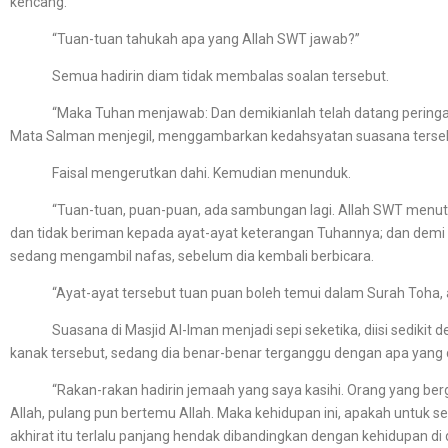
kencang.
“Tuan-tuan tahukah apa yang Allah SWT jawab?”
Semua hadirin diam tidak membalas soalan tersebut.
“Maka Tuhan menjawab: Dan demikianlah telah datang peringatan 
Mata Salman menjegil, menggambarkan kedahsyatan suasana terse
Faisal mengerutkan dahi. Kemudian menunduk.
“Tuan-tuan, puan-puan, ada sambungan lagi. Allah SWT menutup
dan tidak beriman kepada ayat-ayat keterangan Tuhannya; dan demi se
sedang mengambil nafas, sebelum dia kembali berbicara.
“Ayat-ayat tersebut tuan puan boleh temui dalam Surah Toha, ay
Suasana di Masjid Al-Iman menjadi sepi seketika, diisi sedikit den
kanak tersebut, sedang dia benar-benar terganggu dengan apa yang
“Rakan-rakan hadirin jemaah yang saya kasihi. Orang yang bergel
Allah, pulang pun bertemu Allah. Maka kehidupan ini, apakah untuk se
akhirat itu terlalu panjang hendak dibandingkan dengan kehidupan di