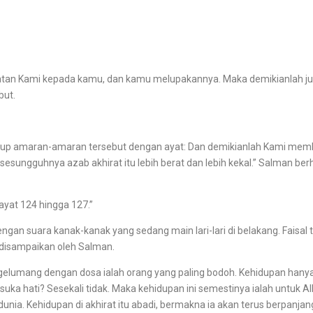
Kami kepada kamu, dan kamu melupakannya. Maka demikianlah juga 
but.
 amaran-amaran tersebut dengan ayat: Dan demikianlah Kami memb
sungguhnya azab akhirat itu lebih berat dan lebih kekal.” Salman berhe
at 124 hingga 127.”
gan suara kanak-kanak yang sedang main lari-lari di belakang. Faisal 
 disampaikan oleh Salman.
umang dengan dosa ialah orang yang paling bodoh. Kehidupan hanyala
suka hati? Sesekali tidak. Maka kehidupan ini semestinya ialah untuk 
 dunia. Kehidupan di akhirat itu abadi, bermakna ia akan terus berpan