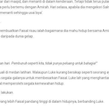
ri masjid, dan menanti di dalam kenderaan. Tetapi tidak terus pula
i kerana perlu bertemu dengan Amirah. Hari selasa, apabila dia mengekori
 menanti sehingga usai Isya’.
.
atkan Faisal risau ialah bagaimana dia mahu hidup bersama Amir
r daripada dunia gelap.
n hari. Pembunuh seperti kita, tidak punya peluang untuk bahagia!”
i medan latihan. Walaupun Luke kurang bersikap seperti seorang ay
n segala-galanya untuk membesarkan Faisal. Luke lah yang menghantarn
al memperolehi segala kemewahan hidup.
lakukan.
lebih Faisal pandang tinggi di dalam hidupnya, berbanding Luke.