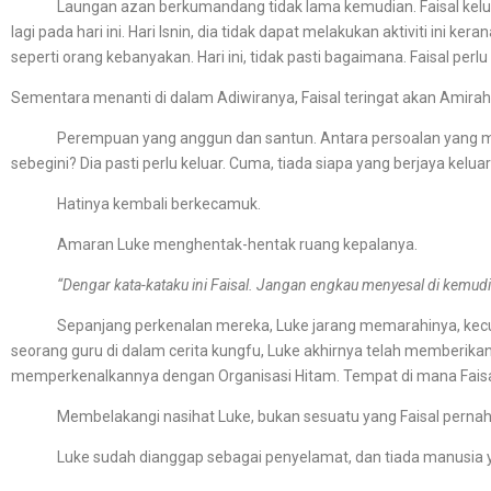
Laungan azan berkumandang tidak lama kemudian. Faisal keluar da
lagi pada hari ini. Hari Isnin, dia tidak dapat melakukan aktiviti in
seperti orang kebanyakan. Hari ini, tidak pasti bagaimana. Faisal perlu
Sementara menanti di dalam Adiwiranya, Faisal teringat akan Amirah
Perempuan yang anggun dan santun. Antara persoalan yang membu
sebegini? Dia pasti perlu keluar. Cuma, tiada siapa yang berjaya kelua
Hatinya kembali berkecamuk.
Amaran Luke menghentak-hentak ruang kepalanya.
“Dengar kata-kataku ini Faisal. Jangan engkau menyesal di kemudia
Sepanjang perkenalan mereka, Luke jarang memarahinya, kecuali d
seorang guru di dalam cerita kungfu, Luke akhirnya telah memberika
memperkenalkannya dengan Organisasi Hitam. Tempat di mana Fais
Membelakangi nasihat Luke, bukan sesuatu yang Faisal pernah 
Luke sudah dianggap sebagai penyelamat, dan tiada manusia yang 