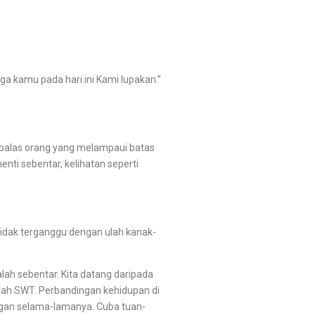
kamu pada hari ini Kami lupakan.”
alas orang yang melampaui batas
nti sebentar, kelihatan seperti
tidak terganggu dengan ulah kanak-
h sebentar. Kita datang daripada
Allah SWT. Perbandingan kehidupan di
jangan selama-lamanya. Cuba tuan-