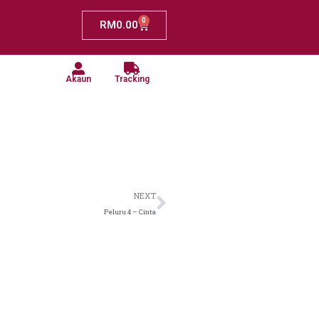
0
RM
0.00
Akaun
Tracking
NEXT
Peluru 4 – Cinta