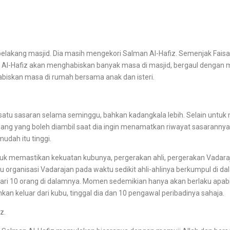
di belakang masjid. Dia masih mengekori Salman Al-Hafiz. Semenjak Fais
an Al-Hafiz akan menghabiskan banyak masa di masjid, bergaul denga
habiskan masa di rumah bersama anak dan isteri.
u sasaran selama seminggu, bahkan kadangkala lebih. Selain untuk
ang yang boleh diambil saat dia ingin menamatkan riwayat sasarannya
dah itu tinggi.
emastikan kekuatan kubunya, pergerakan ahli, pergerakan Vadarajan
organisasi Vadarajan pada waktu sedikit ahli-ahlinya berkumpul di da
i 10 orang di dalamnya. Momen sedemikian hanya akan berlaku apabila
kan keluar dari kubu, tinggal dia dan 10 pengawal peribadinya sahaja.
z.