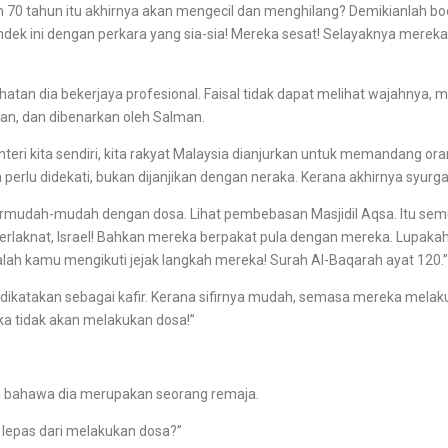
70 tahun itu akhirnya akan mengecil dan menghilang? Demikianlah b
ek ini dengan perkara yang sia-sia! Mereka sesat! Selayaknya merek
 dia bekerjaya profesional. Faisal tidak dapat melihat wajahnya, m
lan, dan dibenarkan oleh Salman.
teri kita sendiri, kita rakyat Malaysia dianjurkan untuk memandang or
lu didekati, bukan dijanjikan dengan neraka. Kerana akhirnya syurga 
udah-mudah dengan dosa. Lihat pembebasan Masjidil Aqsa. Itu semu
aknat, Israel! Bahkan mereka berpakat pula dengan mereka. Lupakah
galah kamu mengikuti jejak langkah mereka! Surah Al-Baqarah ayat 
dikatakan sebagai kafir. Kerana sifirnya mudah, semasa mereka mela
ka tidak akan melakukan dosa!”
a bahawa dia merupakan seorang remaja.
lepas dari melakukan dosa?”