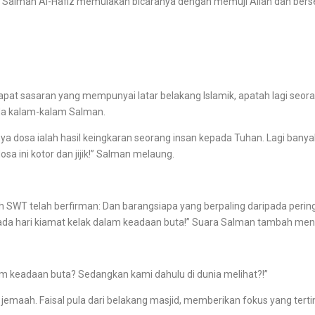
 Salman Al-Hafiz memulakan bicaranya dengan memuji Allah dan berse
sasaran yang mempunyai latar belakang Islamik, apatah lagi seoran
da kalam-kalam Salman.
sa ialah hasil keingkaran seorang insan kepada Tuhan. Lagi banyak 
sa ini kotor dan jijik!” Salman melaung.
WT telah berfirman: Dan barangsiapa yang berpaling daripada peri
da hari kiamat kelak dalam keadaan buta!” Suara Salman tambah meni
eadaan buta? Sedangkan kami dahulu di dunia melihat?!”
ah. Faisal pula dari belakang masjid, memberikan fokus yang terti