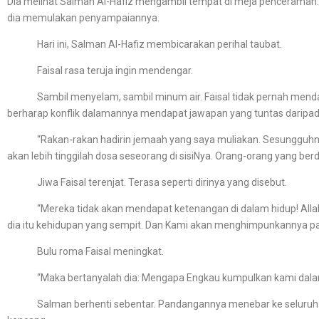
Dia melihat Salman Al-Hafiz mengambil tempat di meja penceramah.
dia memulakan penyampaiannya.
Hari ini, Salman Al-Hafiz membicarakan perihal taubat.
Faisal rasa teruja ingin mendengar.
Sambil menyelam, sambil minum air. Faisal tidak pernah mendapat 
berharap konflik dalamannya mendapat jawapan yang tuntas daripa
“Rakan-rakan hadirin jemaah yang saya muliakan. Sesungguhnya do
akan lebih tinggilah dosa seseorang di sisiNya. Orang-orang yang berdo
Jiwa Faisal terenjat. Terasa seperti dirinya yang disebut.
“Mereka tidak akan mendapat ketenangan di dalam hidup! Allah S
dia itu kehidupan yang sempit. Dan Kami akan menghimpunkannya pa
Bulu roma Faisal meningkat.
“Maka bertanyalah dia: Mengapa Engkau kumpulkan kami dalam k
Salman berhenti sebentar. Pandangannya menebar ke seluruh jema