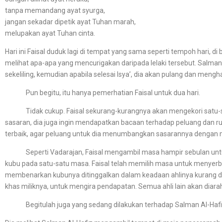
tanpa memandang ayat syurga,
jangan sekadar dipetik ayat Tuhan marah,
melupakan ayat Tuhan cinta.
Hari ini Faisal duduk lagi di tempat yang sama seperti tempoh hari, 
melihat apa-apa yang mencurigakan daripada lelaki tersebut. Salm
sekeliling, kemudian apabila selesai Isya’, dia akan pulang dan meng
Pun begitu, itu hanya pemerhatian Faisal untuk dua hari.
Tidak cukup. Faisal sekurang-kurangnya akan mengekori satu-sat
sasaran, dia juga ingin mendapatkan bacaan terhadap peluang dan ru
terbaik, agar peluang untuk dia menumbangkan sasarannya dengan mu
Seperti Vadarajan, Faisal mengambil masa hampir sebulan untuk m
kubu pada satu-satu masa. Faisal telah memilih masa untuk menyerbu 
membenarkan kubunya ditinggalkan dalam keadaan ahlinya kurang dar
khas miliknya, untuk mengira pendapatan. Semua ahli lain akan diarah
Begitulah juga yang sedang dilakukan terhadap Salman Al-Hafi