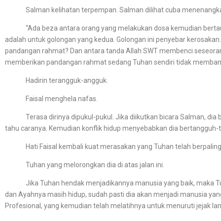
Salman kelihatan terpempan. Salman dilihat cuba menenangkan 
“Ada beza antara orang yang melakukan dosa kemudian bertaubat, 
adalah untuk golongan yang kedua. Golongan ini penyebar kerosaka
pandangan rahmat? Dan antara tanda Allah SWT membenci seseorang i
memberikan pandangan rahmat sedang Tuhan sendiri tidak membant
Hadirin terangguk-angguk.
Faisal menghela nafas.
Terasa dirinya dipukul-pukul. Jika diikutkan bicara Salman, dia be
tahu caranya. Kemudian konflik hidup menyebabkan dia bertangguh-ta
Hati Faisal kembali kuat merasakan yang Tuhan telah berpaling
Tuhan yang melorongkan dia di atas jalan ini.
Jika Tuhan hendak menjadikannya manusia yang baik, maka Tuhan
dan Ayahnya masih hidup, sudah pasti dia akan menjadi manusia ya
Profesional, yang kemudian telah melatihnya untuk menuruti jejak la