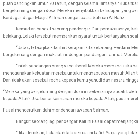
puan bandingkan umur 70 tahun, dengan selama-lamanya? Bukankah 
bergelumang dengan dosa. Mereka menyibukkan kehidupan yang pend
Berdegar-degar Masjid Al-Iman dengan suara Salman Al-Hafiz.
Kemudian bangkit seorang pendengar. Dari pemakaiannya, kelihatan
belakang. Lelaki tersebut memberikan isyarat untuk bertanyakan soa
“Ustaz, tetapi jika kita lihat kerajaan kita sekarang, Perdana Men
bergelumang dengan maksiat ini, dengan pandangan rahmat. Mereka per
“Inilah pandangan orang yang liberal! Mereka memang suka berm
menggunakan kekuatan mereka untuk menghapuskan musuh Allah terl
Dan tidak akan sesekali redha kepada kamu yahudi dan nasara hing
“Mereka yang bergelumang dengan dosa ini sebenarnya sudah boleh 
kepada Allah? Jika benar keimanan mereka kepada Allah, pasti mere
Faisal mengerutkan dahi mendengar jawapan Salman.
Bangkit seorang lagi pendengar. Kali ini Faisal dapat menjangk
“Jika demikian, bukankah kita semua ini kafir? Siapa yang tidak 