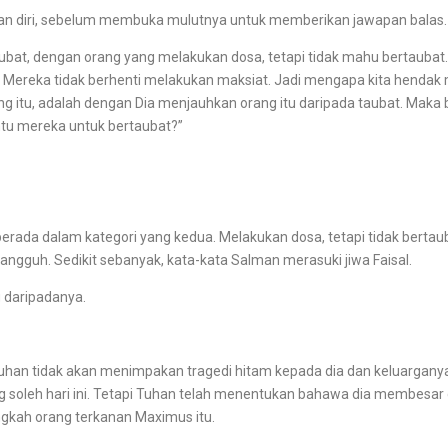
diri, sebelum membuka mulutnya untuk memberikan jawapan balas.
dengan orang yang melakukan dosa, tetapi tidak mahu bertaubat. A
n. Mereka tidak berhenti melakukan maksiat. Jadi mengapa kita hen
tu, adalah dengan Dia menjauhkan orang itu daripada taubat. Maka bu
u mereka untuk bertaubat?”
rada dalam kategori yang kedua. Melakukan dosa, tetapi tidak bertauba
ngguh. Sedikit sebanyak, kata-kata Salman merasuki jiwa Faisal.
 daripadanya.
 tidak akan menimpakan tragedi hitam kepada dia dan keluarganya
ng soleh hari ini. Tetapi Tuhan telah menentukan bahawa dia membes
ngkah orang terkanan Maximus itu.