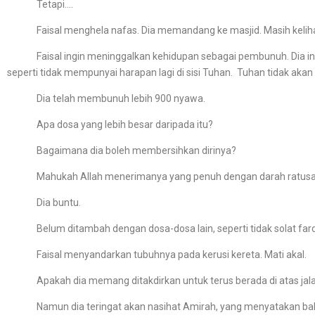
Tetapi….
Faisal menghela nafas. Dia memandang ke masjid. Masih kelihatan
Faisal ingin meninggalkan kehidupan sebagai pembunuh. Dia ingin
seperti tidak mempunyai harapan lagi di sisi Tuhan. Tuhan tidak ak
Dia telah membunuh lebih 900 nyawa.
Apa dosa yang lebih besar daripada itu?
Bagaimana dia boleh membersihkan dirinya?
Mahukah Allah menerimanya yang penuh dengan darah ratus
Dia buntu.
Belum ditambah dengan dosa-dosa lain, seperti tidak solat fard
Faisal menyandarkan tubuhnya pada kerusi kereta. Mati akal.
Apakah dia memang ditakdirkan untuk terus berada di atas jalan 
Namun dia teringat akan nasihat Amirah, yang menyatakan bahaw