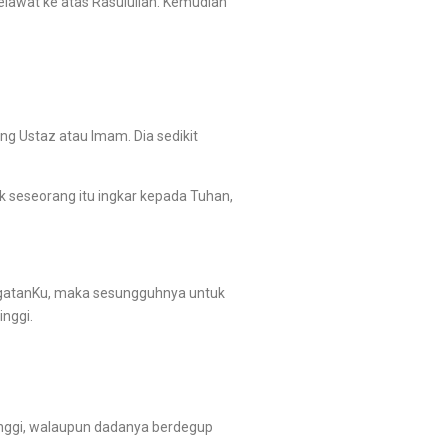
lawat ke atas Rasulullah. Kemudian
g Ustaz atau Imam. Dia sedikit
seseorang itu ingkar kepada Tuhan,
ngatanKu, maka sesungguhnya untuk
nggi.
nggi, walaupun dadanya berdegup