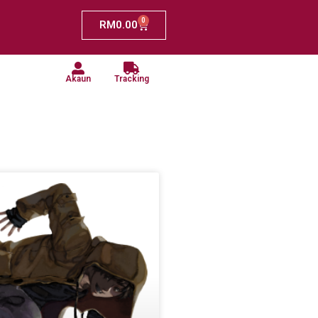
0
RM
0.00
Akaun
Tracking