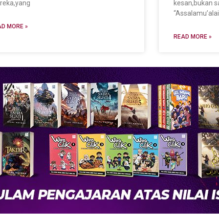
reka,yang
kesan,bukan s
“Assalamu’ala
D MORE »
READ MORE »