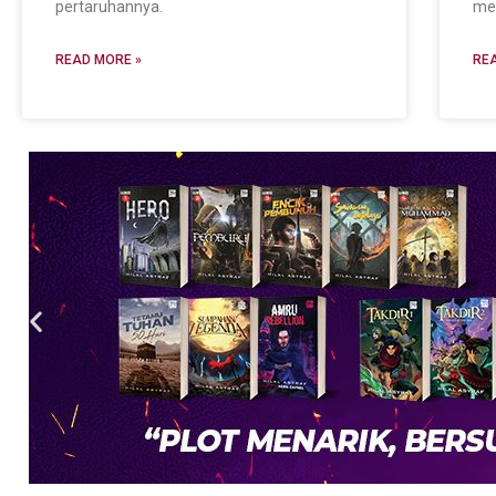
pertaruhannya.
me
READ MORE »
REA