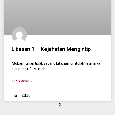
Libasan 1 – Kejahatan Mengintip
“Bukan Tuhan tidak sayang kita,namun itulah resminya
hidup,teruji.” Mus’ab
READ MORE »
hilalasy212k
1
2